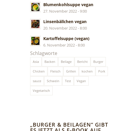
Blumenkohlsuppe vegan
27. November 2022 - 9:00
Linsenbällchen vegan
20. November 2022 - 8:00
Kartoffelsuppe (vegan)
6. November 2022 - 8:00
Schlagworte
Asia
Backen
Beilage
Bericht
Burger
Chicken
Fleisch
Grillen
kochen
Pork
sauce
Schwein
Test
Vegan
Vegetarisch
„BURGER & BEILAGEN“ GIBT
ES JETZT ALS E-BOOK AUF