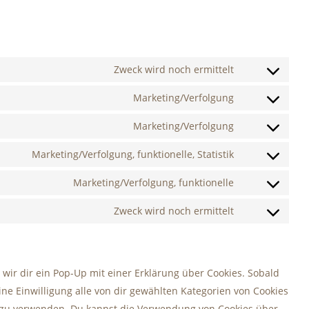
Zweck wird noch ermittelt
Consent
to
Marketing/Verfolgung
Consent
service
to
Marketing/Verfolgung
google-
Consent
service
analytics
to
Marketing/Verfolgung, funktionelle, Statistik
google-
Consent
service
fonts
to
Marketing/Verfolgung, funktionelle
google-
Consent
service
recaptcha
to
Zweck wird noch ermittelt
youtube
Consent
service
to
facebook
service
wir dir ein Pop-Up mit einer Erklärung über Cookies. Sobald
sonstiges
eine Einwilligung alle von dir gewählten Kategorien von Cookies
n zu verwenden. Du kannst die Verwendung von Cookies über