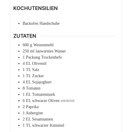
KOCHUTENSILIEN
Backofen Handschuhe
ZUTATEN
600
g
Weizenmehl
250
ml
lauwarmes Wasser
1
Packung Trockenhefe
4
EL
Olivenöl
1
TL
Salz
1
TL
Zucker
4
EL
Sojajoghurt
8
Tomaten
1
EL
Tomatenmark
6
EL
schwarze Oliven
entsteint
2
Paprika
1
Aubergine
2
EL
Sesamsamen
1
TL
schwarzer Kümmel