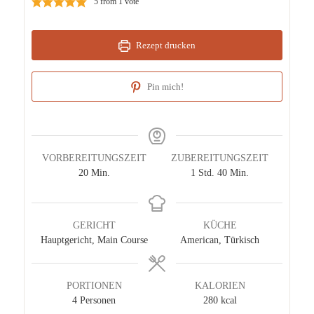
5
from 1 vote
Rezept drucken
Pin mich!
VORBEREITUNGSZEIT
ZUBEREITUNGSZEIT
Minuten
Stunde
Minuten
20
Min.
1
Std.
40
Min.
GERICHT
KÜCHE
Hauptgericht, Main Course
American, Türkisch
PORTIONEN
KALORIEN
4
Personen
280
kcal