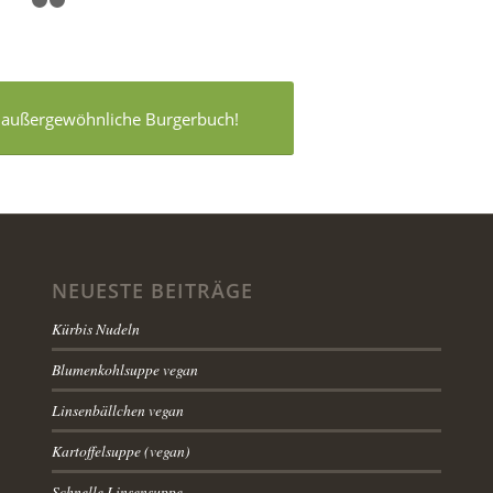
1
2
3
es außergewöhnliche Burgerbuch!
NEUESTE BEITRÄGE
Kürbis Nudeln
Blumenkohlsuppe vegan
Linsenbällchen vegan
Kartoffelsuppe (vegan)
Schnelle Linsensuppe