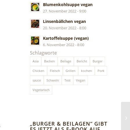
Blumenkohlsuppe vegan
27. November 2022 - 9:00
Linsenbällchen vegan
20. November 2022 - 8:00
Kartoffelsuppe (vegan)
6. November 2022 - 8:00
Schlagworte
Asia
Backen
Beilage
Bericht
Burger
Chicken
Fleisch
Grillen
kochen
Pork
sauce
Schwein
Test
Vegan
Vegetarisch
„BURGER & BEILAGEN“ GIBT
s
ES JETZT ALS E-BOOK AUF