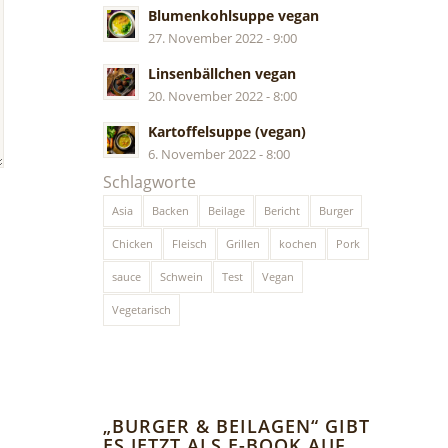
Blumenkohlsuppe vegan
27. November 2022 - 9:00
Linsenbällchen vegan
20. November 2022 - 8:00
Kartoffelsuppe (vegan)
6. November 2022 - 8:00
Schlagworte
Asia
Backen
Beilage
Bericht
Burger
Chicken
Fleisch
Grillen
kochen
Pork
sauce
Schwein
Test
Vegan
Vegetarisch
„BURGER & BEILAGEN“ GIBT
ES JETZT ALS E-BOOK AUF