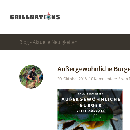
Blog - Aktuelle Neuigkeiten
Außergewöhnliche Burg
/
/
30. Oktober 2018
0 Kommentare
von