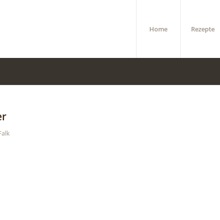
Home
Rezepte
er
Falk