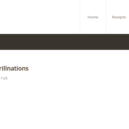
Home
Rezepte
rillnations
n
Falk