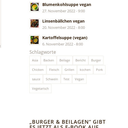
Blumenkohlsuppe vegan
27. November 2022 - 9:00
Linsenbällchen vegan
20. November 2022 - 8:00
Kartoffelsuppe (vegan)
6. November 2022 - 8:00
Schlagworte
Asia
Backen
Beilage
Bericht
Burger
Chicken
Fleisch
Grillen
kochen
Pork
sauce
Schwein
Test
Vegan
Vegetarisch
„BURGER & BEILAGEN“ GIBT
ES JETZT ALS E-BOOK AUF