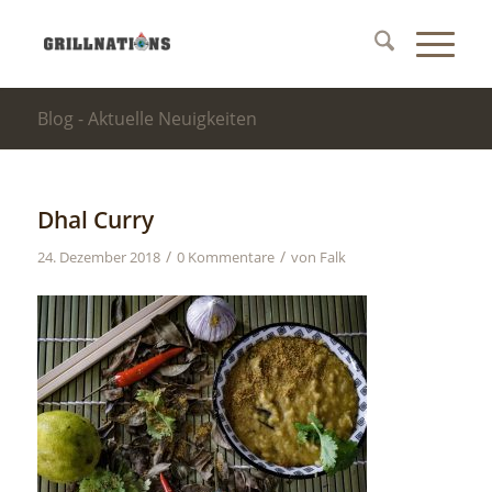
Blog - Aktuelle Neuigkeiten
Dhal Curry
/
/
24. Dezember 2018
0 Kommentare
von
Falk