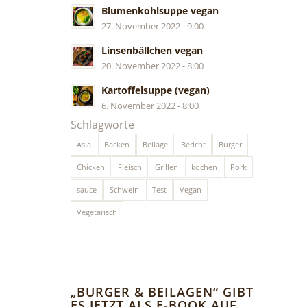
Blumenkohlsuppe vegan
27. November 2022 - 9:00
Linsenbällchen vegan
20. November 2022 - 8:00
Kartoffelsuppe (vegan)
6. November 2022 - 8:00
Schlagworte
Asia
Backen
Beilage
Bericht
Burger
Chicken
Fleisch
Grillen
kochen
Pork
sauce
Schwein
Test
Vegan
Vegetarisch
„BURGER & BEILAGEN“ GIBT
ES JETZT ALS E-BOOK AUF