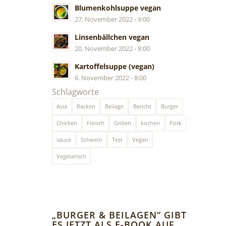
Blumenkohlsuppe vegan
27. November 2022 - 9:00
Linsenbällchen vegan
20. November 2022 - 8:00
Kartoffelsuppe (vegan)
6. November 2022 - 8:00
Schlagworte
Asia
Backen
Beilage
Bericht
Burger
Chicken
Fleisch
Grillen
kochen
Pork
sauce
Schwein
Test
Vegan
Vegetarisch
„BURGER & BEILAGEN“ GIBT
ES JETZT ALS E-BOOK AUF