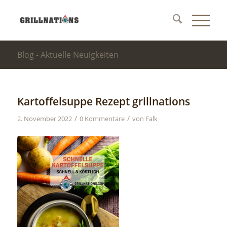
Blog - Aktuelle Neuigkeiten
Kartoffelsuppe Rezept grillnations
/
/
2. November 2022
0 Kommentare
von
Falk