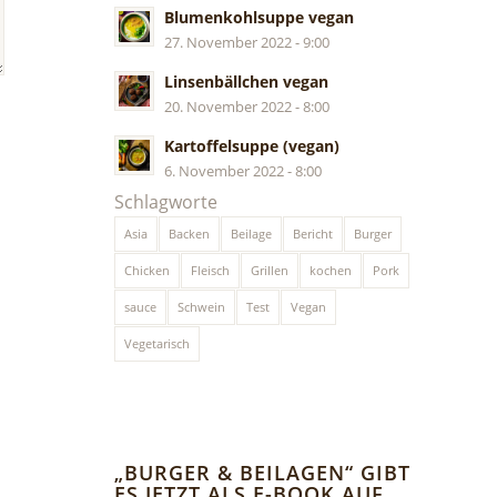
Blumenkohlsuppe vegan
27. November 2022 - 9:00
Linsenbällchen vegan
20. November 2022 - 8:00
Kartoffelsuppe (vegan)
6. November 2022 - 8:00
Schlagworte
Asia
Backen
Beilage
Bericht
Burger
Chicken
Fleisch
Grillen
kochen
Pork
sauce
Schwein
Test
Vegan
Vegetarisch
„BURGER & BEILAGEN“ GIBT
ES JETZT ALS E-BOOK AUF