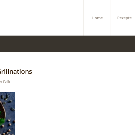
Home
Rezepte
illnations
on
Falk