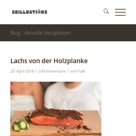
Blog - Aktuelle Neuigkeiten
Lachs von der Holzplanke
/
/
29. April 2018
0 Kommentare
von
Falk