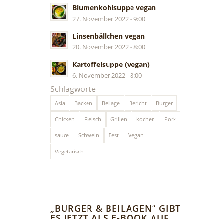
Blumenkohlsuppe vegan
27. November 2022 - 9:00
Linsenbällchen vegan
20. November 2022 - 8:00
Kartoffelsuppe (vegan)
6. November 2022 - 8:00
Schlagworte
Asia
Backen
Beilage
Bericht
Burger
Chicken
Fleisch
Grillen
kochen
Pork
sauce
Schwein
Test
Vegan
Vegetarisch
„BURGER & BEILAGEN“ GIBT
ES JETZT ALS E-BOOK AUF