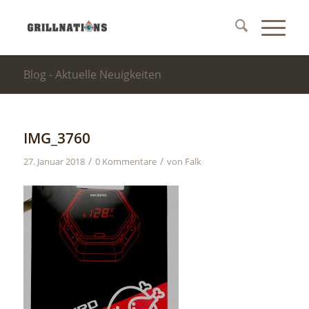
Blog - Aktuelle Neuigkeiten
IMG_3760
/
/
27. Januar 2018
0 Kommentare
von
Falk