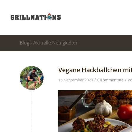
Blog - Aktuelle Neuigkeiten
Vegane Hackbällchen mi
/
/
15. September 2020
0 Kommentare
v