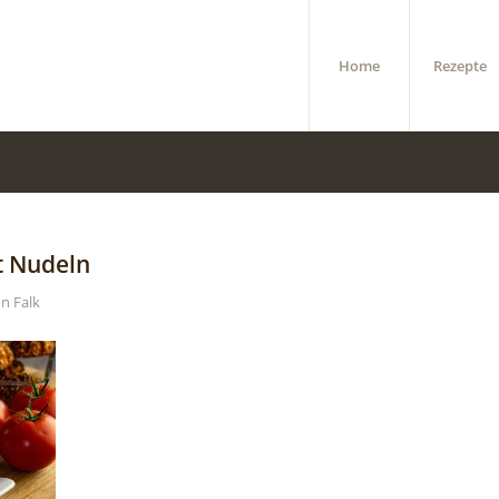
Home
Rezepte
t Nudeln
on
Falk