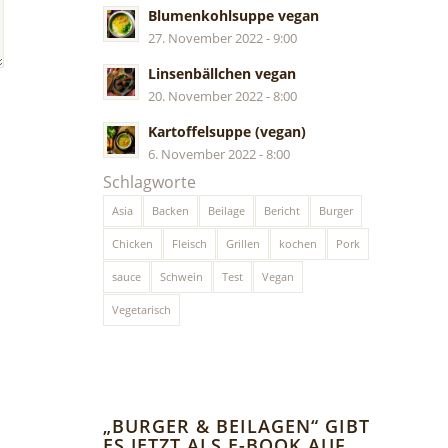
Blumenkohlsuppe vegan
27. November 2022 - 9:00
Linsenbällchen vegan
20. November 2022 - 8:00
Kartoffelsuppe (vegan)
6. November 2022 - 8:00
Schlagworte
Asia
Backen
Beilage
Bericht
Burger
Chicken
Fleisch
Grillen
kochen
Pork
sauce
Schwein
Test
Vegan
Vegetarisch
„BURGER & BEILAGEN“ GIBT
ES JETZT ALS E-BOOK AUF