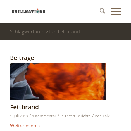
Schlagwortarchiv für: Fettbrand
Beiträge
Fettbrand
/
/
/
1. Juli 2018
1 Kommentar
in
Test & Berichte
von
Falk
Weiterlesen