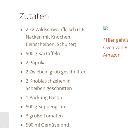
Zutaten
2 kg Wildschweinfleisch (z.B.
Nacken mit Knochen,
*Hier geht’
Beinscheiben, Schulter)
Oven von P
500 g Kartoffeln
Amazon
2 Paprika
2 Zwiebeln grob geschnitten
2 Knoblauchzehen in
Scheiben geschnitten
1 Packung Bacon
500 g Suppengrün
3 große Tomaten
500 ml Gemüsefond
Bananenbrot Dutch