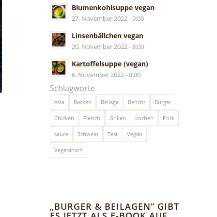
Blumenkohlsuppe vegan
27. November 2022 - 9:00
Linsenbällchen vegan
20. November 2022 - 8:00
Kartoffelsuppe (vegan)
6. November 2022 - 8:00
Schlagworte
Asia
Backen
Beilage
Bericht
Burger
Chicken
Fleisch
Grillen
kochen
Pork
sauce
Schwein
Test
Vegan
Vegetarisch
„BURGER & BEILAGEN“ GIBT
ES JETZT ALS E-BOOK AUF