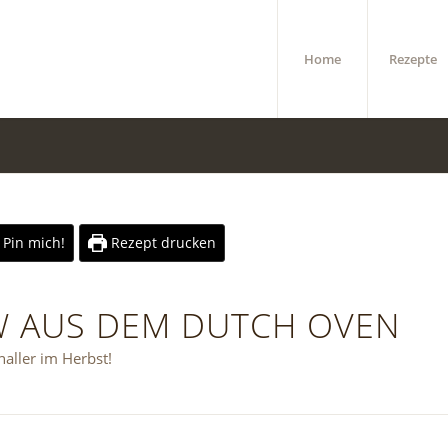
Home
Rezepte
Pin mich!
Rezept drucken
W AUS DEM DUTCH OVEN
naller im Herbst!