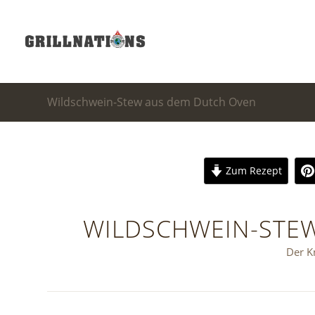
Wildschwein-Stew aus dem Dutch Oven
Zum Rezept
WILDSCHWEIN-STE
Der K