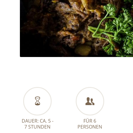
DAUER: CA. 5 -
FÜR 6
7 STUNDEN
PERSONEN