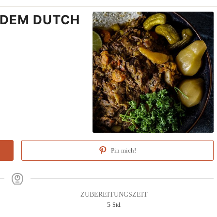
 DEM DUTCH
Pin mich!
ZUBEREITUNGSZEIT
Stunden
5
Std.