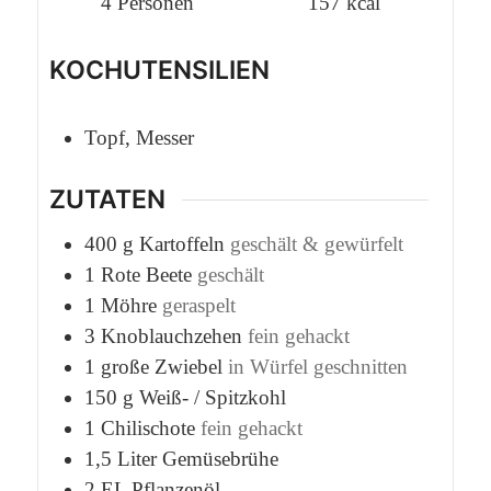
4
Personen
157
kcal
KOCHUTENSILIEN
Topf, Messer
ZUTATEN
400
g
Kartoffeln
geschält & gewürfelt
1
Rote Beete
geschält
1
Möhre
geraspelt
3
Knoblauchzehen
fein gehackt
1
große Zwiebel
in Würfel geschnitten
150
g
Weiß- / Spitzkohl
1
Chilischote
fein gehackt
1,5
Liter
Gemüsebrühe
2
EL
Pflanzenöl