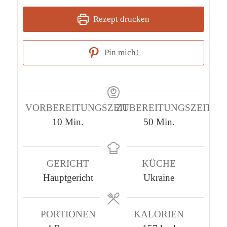
Rezept drucken
Pin mich!
VORBEREITUNGSZEIT
ZUBEREITUNGSZEIT
Minuten
Minuten
10
Min.
50
Min.
GERICHT
KÜCHE
Hauptgericht
Ukraine
PORTIONEN
KALORIEN