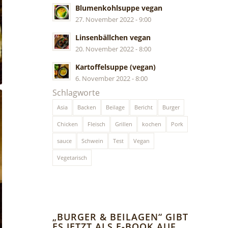
Blumenkohlsuppe vegan
27. November 2022 - 9:00
Linsenbällchen vegan
20. November 2022 - 8:00
Kartoffelsuppe (vegan)
6. November 2022 - 8:00
Schlagworte
Asia
Backen
Beilage
Bericht
Burger
Chicken
Fleisch
Grillen
kochen
Pork
sauce
Schwein
Test
Vegan
Vegetarisch
„BURGER & BEILAGEN“ GIBT
ES JETZT ALS E-BOOK AUF