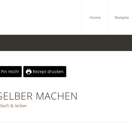
Home
Rezepte
Pin mich!
Rezept drucken
 SELBER MACHEN
nfach & lecker