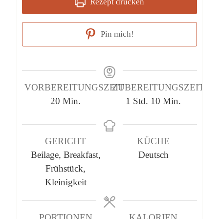
Rezept drucken
Pin mich!
VORBEREITUNGSZEIT
ZUBEREITUNGSZEIT
Minuten
Stunde
Minuten
20
Min.
1
Std.
10
Min.
GERICHT
KÜCHE
Beilage, Breakfast,
Deutsch
Frühstück,
Kleinigkeit
PORTIONEN
KALORIEN