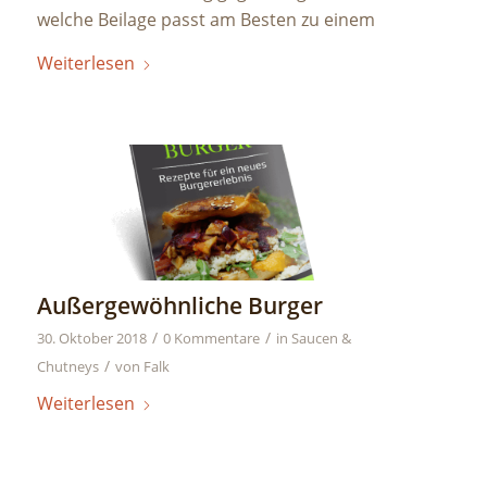
welche Beilage passt am Besten zu einem
Weiterlesen
Außergewöhnliche Burger
/
/
30. Oktober 2018
0 Kommentare
in
Saucen &
/
Chutneys
von
Falk
Weiterlesen