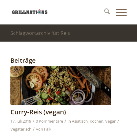
Schlagwortarchiv für: Reis
Beiträge
Curry-Reis (vegan)
/
/
17. Juli 2019
0 Kommentare
in
Asiatisch
,
Kochen
,
Vegan /
/
Vegatarisch
von
Falk