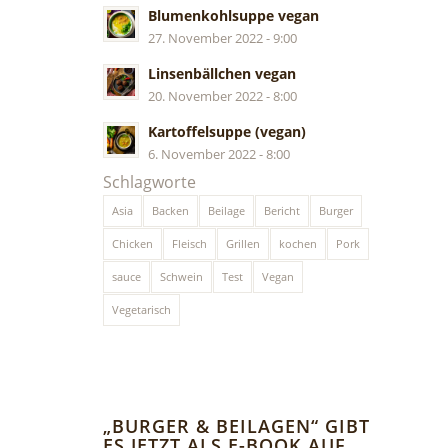
Blumenkohlsuppe vegan
27. November 2022 - 9:00
Linsenbällchen vegan
20. November 2022 - 8:00
Kartoffelsuppe (vegan)
6. November 2022 - 8:00
Schlagworte
Asia
Backen
Beilage
Bericht
Burger
Chicken
Fleisch
Grillen
kochen
Pork
sauce
Schwein
Test
Vegan
Vegetarisch
„BURGER & BEILAGEN“ GIBT
ES JETZT ALS E-BOOK AUF