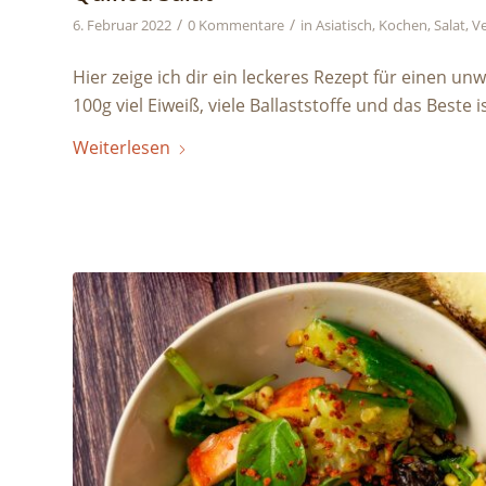
/
/
6. Februar 2022
0 Kommentare
in
Asiatisch
,
Kochen
,
Salat
,
Ve
Hier zeige ich dir ein leckeres Rezept für einen un
100g viel Eiweiß, viele Ballaststoffe und das Beste is
Weiterlesen