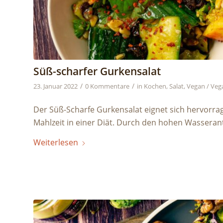
Süß-scharfer Gurkensalat
/
/
23. Januar 2022
0 Kommentare
in
Kochen
,
Salat
,
Vegan / Veg
Der Süß-Scharfe Gurkensalat eignet sich hervorrag
Mahlzeit in einer Diät. Durch den hohen Wasserant
Weiterlesen