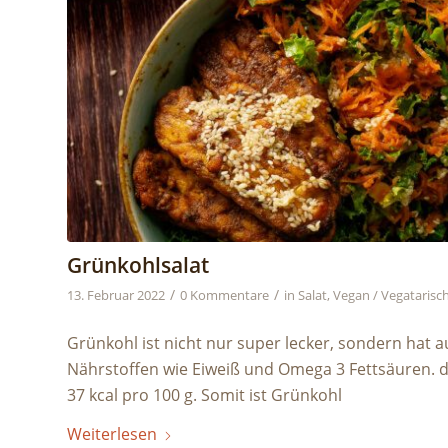
Grünkohlsalat
/
/
13. Februar 2022
0 Kommentare
in
Salat
,
Vegan / Vegatarisc
Grünkohl ist nicht nur super lecker, sondern hat au
Nährstoffen wie Eiweiß und Omega 3 Fettsäuren. de
37 kcal pro 100 g. Somit ist Grünkohl
Weiterlesen