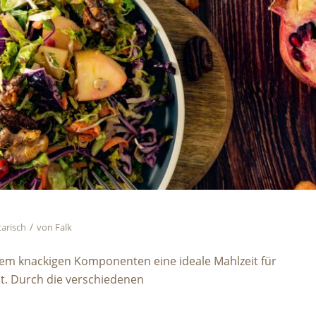
/
tarisch
von
Falk
allem knackigen Komponenten eine ideale Mahlzeit für
t. Durch die verschiedenen