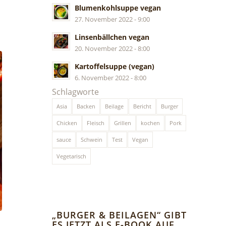
Blumenkohlsuppe vegan
27. November 2022 - 9:00
Linsenbällchen vegan
20. November 2022 - 8:00
Kartoffelsuppe (vegan)
6. November 2022 - 8:00
Schlagworte
Asia
Backen
Beilage
Bericht
Burger
Chicken
Fleisch
Grillen
kochen
Pork
sauce
Schwein
Test
Vegan
Vegetarisch
„BURGER & BEILAGEN“ GIBT
ES JETZT ALS E-BOOK AUF